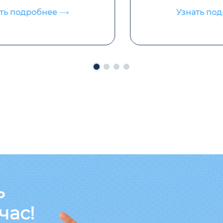
Узнать подробнее
ь
час!