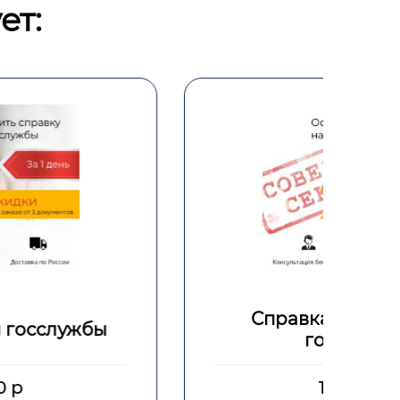
ет:
Справка о допуске к
гостайне
1500 р