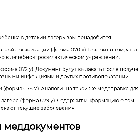
ебенка в детский лагерь вам понадобится:
тной организации (форма 070 у). Говорит о том, что
р в лечебно-профилактическом учреждении.
форма 072 у). Документ будут выдавать после полу
разными инфекциями и других противопоказаний.
и (форма 076 У). Аналогична такой же медсправке дл
 лагере (форма 079 у). Содержит информацию о том, к
екают текущие заболевания.
я меддокументов