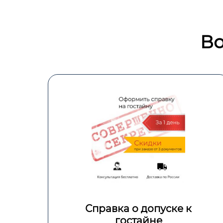
Во
Справка о
профпригодности