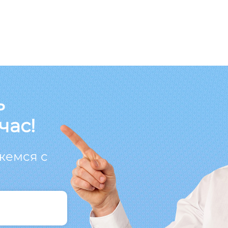
ь
час!
жемся с