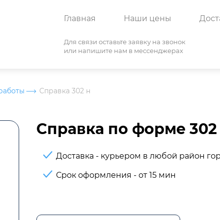
Главная
Наши цены
Дост
Для связи оставьте заявку на звонок
или напишите нам в мессенджерах
работы
Справка 302 н
Справка по форме 302
Доставка - курьером в любой район го
Срок оформления - от 15 мин