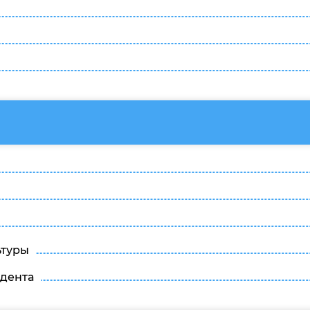
ьтуры
удента