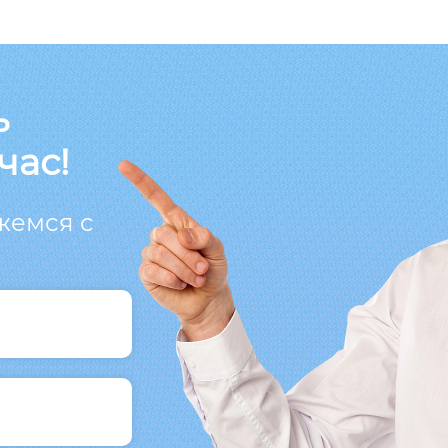
ь
час!
жемся с