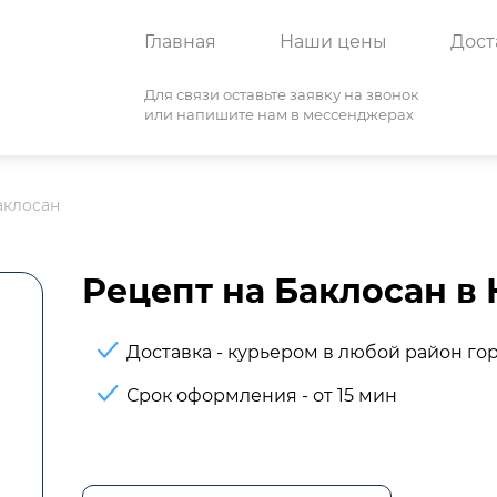
Главная
Наши цены
Дост
Для связи оставьте заявку на звонок
или напишите нам в мессенджерах
аклосан
Рецепт на Баклосан в
Доставка - курьером в любой район го
Срок оформления - от 15 мин