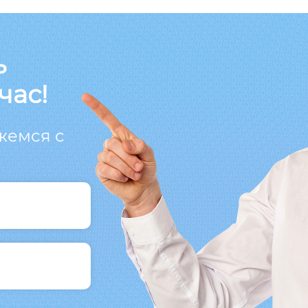
ь
час!
жемся с